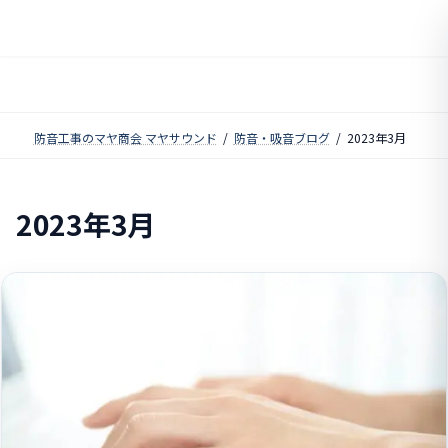
コ
ナ
ン
ビ
テ
ゲ
ン
ー
ツ
シ
へ
ョ
ス
ン
防音工事のマヤ商会 マヤサウンド
防音・吸音ブログ
2023年3月
キ
に
ッ
移
プ
動
2023年3月