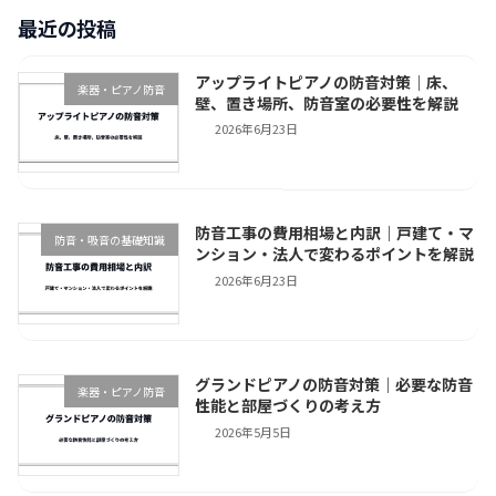
ペ
ペ
ペ
最近の投稿
の
ー
ー
ー
ジ
ジ
ジ
ペ
アップライトピアノの防音対策｜床、
楽器・ピアノ防音
ー
壁、置き場所、防音室の必要性を解説
2026年6月23日
ジ
送
り
防音工事の費用相場と内訳｜戸建て・マ
防音・吸音の基礎知識
ンション・法人で変わるポイントを解説
2026年6月23日
グランドピアノの防音対策｜必要な防音
楽器・ピアノ防音
性能と部屋づくりの考え方
2026年5月5日