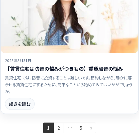
2023年3月31日
【賃貸住宅は防音の悩みがつきもの】賃貸騒音の悩み
賃貸住宅 では、防音に投資することは難しいです。節約しながら、静かに暮
らせる賃貸住宅にするために、簡単なことから始めてみてはいかがでしょう
か。
続きを読む
投
固
固
固
1
2
…
5
»
定
定
定
稿