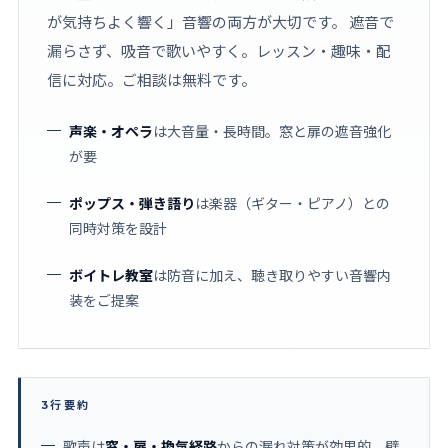
が気持ちよく響く」音響の両方が大切です。 遮音で
漏らさず、吸音で歌いやすく。レッスン・趣味・配
信に対応。ご相談は無料です。
声楽・オペラ
は大音量・長時間。窓と扉の遮音強化
が要
ポップス・弾き語り
は楽器（ギター・ピアノ）との
同時対策を設計
ボイトレ教室
は防音に加え、聴き取りやすい音響内
装をご提案
3行要約
歌声は
窓・扉・換気経路
からの漏れ対策が効果的。壁