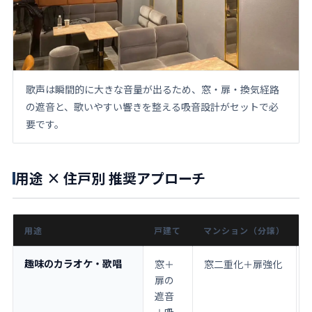
歌声は瞬間的に大きな音量が出るため、窓・扉・換気経路
の遮音と、歌いやすい響きを整える吸音設計がセットで必
要です。
用途 × 住戸別 推奨アプローチ
用途
戸建て
マンション（分譲）
趣味のカラオケ・歌唱
窓＋
窓二重化＋扉強化
扉の
遮音
＋吸