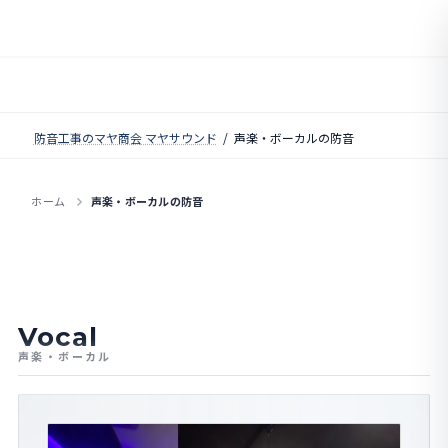
コ
ナ
ン
ビ
テ
ゲ
ン
ー
ツ
シ
へ
ョ
ス
ン
防音工事のマヤ商会 マヤサウンド
声楽・ボーカルの防音
キ
に
ッ
移
プ
動
ホーム
声楽・ボーカルの防音
Vocal
声楽・ボーカル