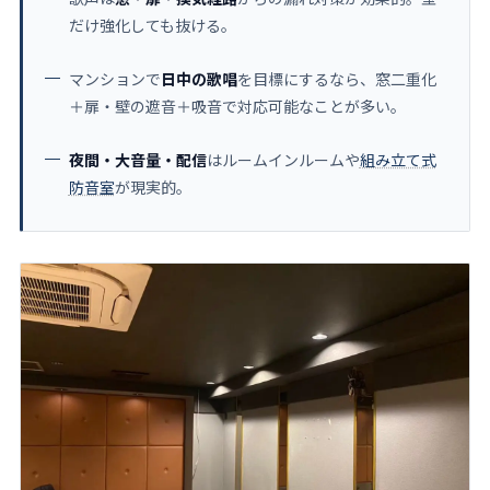
だけ強化しても抜ける。
マンションで
日中の歌唱
を目標にするなら、窓二重化
＋扉・壁の遮音＋吸音で対応可能なことが多い。
夜間・大音量・配信
はルームインルームや
組み立て式
防音室
が現実的。