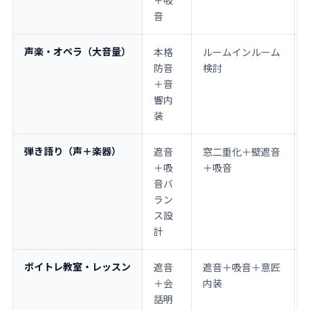
音
声楽・オペラ（大音量）
本格
ルームインルーム
防音
検討
＋音
響内
装
弾き語り（声＋楽器）
遮音
窓二重化＋壁遮音
＋吸
＋吸音
音バ
ラン
ス設
計
ボイトレ教室・レッスン
遮音
遮音＋吸音＋意匠
＋会
内装
話明