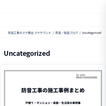
コ
ナ
ン
ビ
テ
ゲ
ン
ー
ツ
シ
へ
ョ
ス
ン
防音工事のマヤ商会 マヤサウンド
防音・吸音ブログ
Uncategorized
キ
に
ッ
移
プ
動
Uncategorized