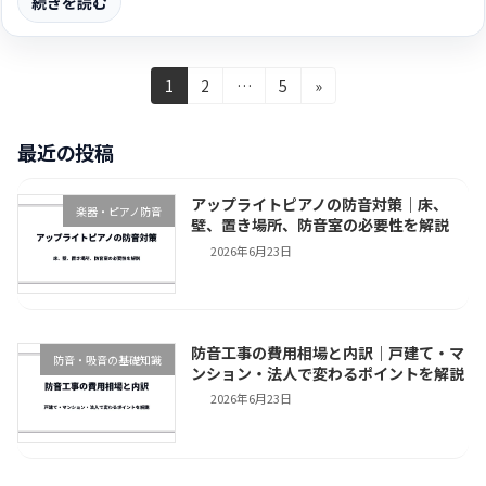
続きを読む
投
固
固
固
1
2
…
5
»
定
定
定
稿
ペ
ペ
ペ
最近の投稿
の
ー
ー
ー
ジ
ジ
ジ
ペ
アップライトピアノの防音対策｜床、
楽器・ピアノ防音
ー
壁、置き場所、防音室の必要性を解説
2026年6月23日
ジ
送
り
防音工事の費用相場と内訳｜戸建て・マ
防音・吸音の基礎知識
ンション・法人で変わるポイントを解説
2026年6月23日