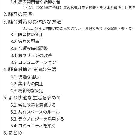
扉の開閉音や給排水音
【2024年完全版】床の防音対策で騒音トラブルを解決！注意
騒音の基準
騒音対策の具体的な方法
防音に効果的な家具の選び方｜賃貸でもできる配置・棚・カ
防音材の使用
家具の配置
音響設備の調整
窓やサッシの改善
コミュニケーション
騒音対策と快適な生活
快適な睡眠
集中力の向上
精神的な安定
より快適な生活を求めて
常に改善を意識する
共有スペースのルール
テクノロジーを活用する
コミュニティを築く
まとめ