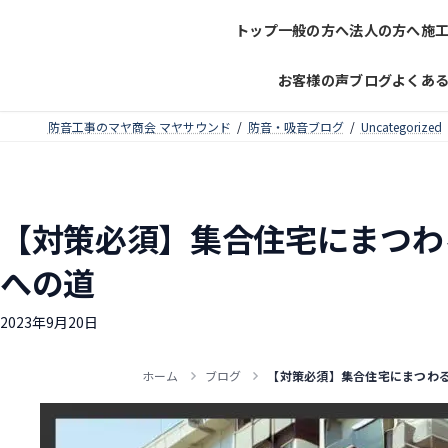
コ
ナ
トップ
一般の方へ
法人の方へ
施
ン
ビ
テ
ゲ
お客様の声
ブログ
よくあ
ン
ー
ツ
シ
防音工事のマヤ商会 マヤサウンド
防音・吸音ブログ
Uncategorized
へ
ョ
ス
ン
キ
に
ッ
移
プ
動
【対策必須】集合住宅にまつわ
への道
2023年9月20日
ホーム
ブログ